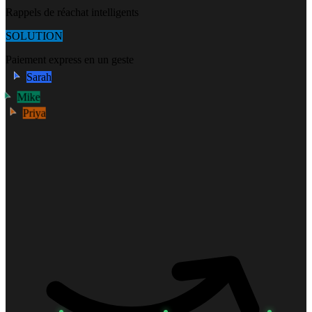
Rappels de réachat intelligents
SOLUTION
Paiement express en un geste
Sarah
Mike
Priya